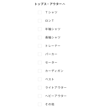
トップス・アウター
Ｔシャツ
ロンＴ
半袖シャツ
長袖シャツ
トレーナー
パーカー
セーター
カーディガン
ベスト
ライトアウター
メニューを展開
メニューを隠す
ヘビーアウター
その他