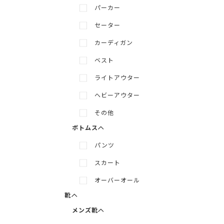
パーカー
セーター
カーディガン
ベスト
ライトアウター
メニューを展開
メニューを隠す
ヘビーアウター
その他
ボトムス
パンツ
メニューを展開
メニューを隠す
スカート
メニューを展開
メニューを隠す
オーバーオール
靴
メンズ靴