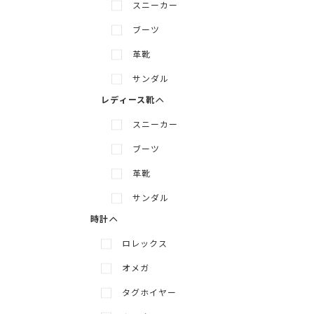
スニーカー
ブーツ
メニューを展開
メニューを隠す
革靴
サンダル
レディース靴
スニーカー
ブーツ
メニューを展開
メニューを隠す
革靴
サンダル
時計
ロレックス
オメガ
タグホイヤー