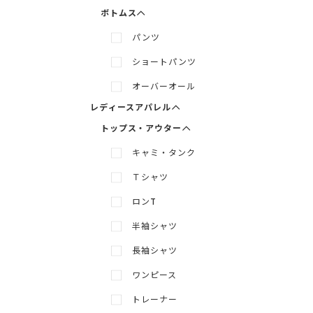
ボトムス
パンツ
メニューを展開
メニューを隠す
ショートパンツ
メニューを展開
メニューを隠す
オーバーオール
レディースアパレル
トップス・アウター
キャミ・タンク
Ｔシャツ
ロンT
半袖シャツ
長袖シャツ
ワンピース
トレーナー