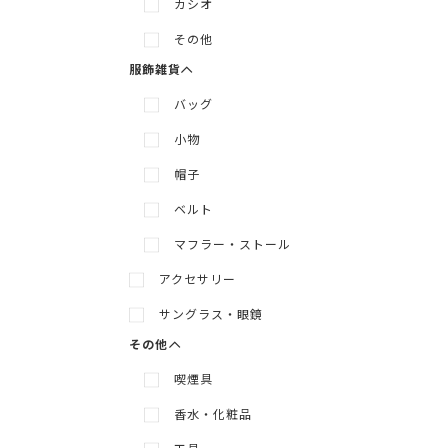
メニューを展開
メニューを隠す
カシオ
その他
服飾雑貨
バッグ
小物
帽子
ベルト
マフラー・ストール
メニューを展開
メニューを隠す
アクセサリー
サングラス・眼鏡
その他
喫煙具
香水・化粧品