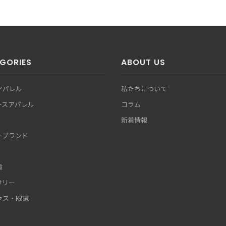
GORIES
ABOUT US
アパレル
私たちについて
ースアパレル
コラム
新着情報
ーブランド
貨
サリー
ラス・眼鏡