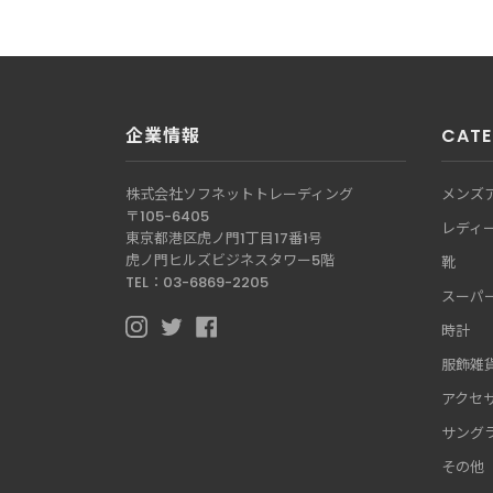
企業情報
CATE
株式会社ソフネットトレーディング
メンズ
〒105-6405
レディ
東京都港区虎ノ門1丁目17番1号
虎ノ門ヒルズビジネスタワー5階
靴
TEL：03-6869-2205
スーパ
時計
I
T
F
N
W
A
服飾雑
S
I
C
アクセ
T
T
E
A
T
B
サング
G
E
O
R
R
O
その他
A
K