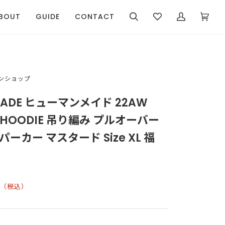
BOUT
GUIDE
CONTACT
検
Wishlist
マ
カ
(0)
索
イ
ー
ア
ト
カ
ウ
ン
インショップ
ト
MADE ヒューマンメイド 22AW
I HOODIE 吊り編み プルオーバー
ーカー マスタード Size XL 福
（税込）